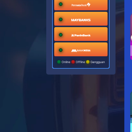
Online
Offline
Gangguan