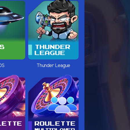
OS
Thunder League