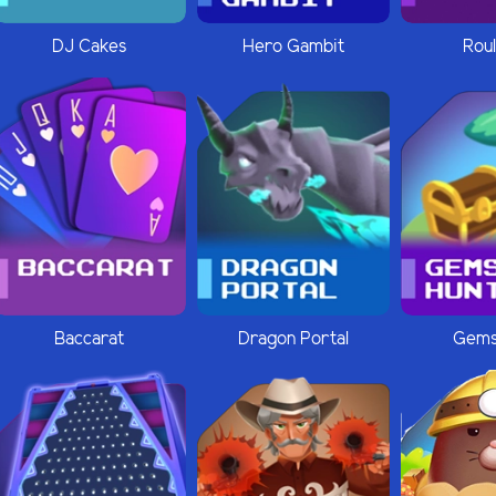
DJ Cakes
Hero Gambit
Rou
Baccarat
Dragon Portal
Gems