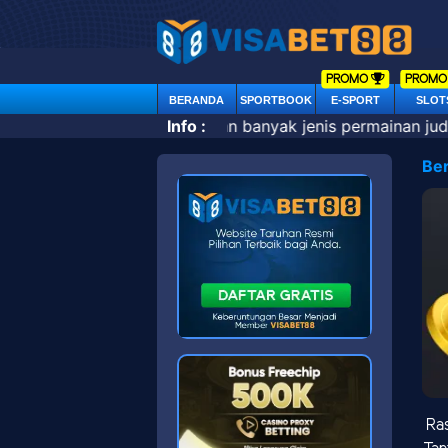
PROMO
PROM
BERANDA
SPORTBOOK
E-SPORT
SLOT
jenis permainan judi seperti sportbook, esport, togel, sl
Info :
Be
Ras