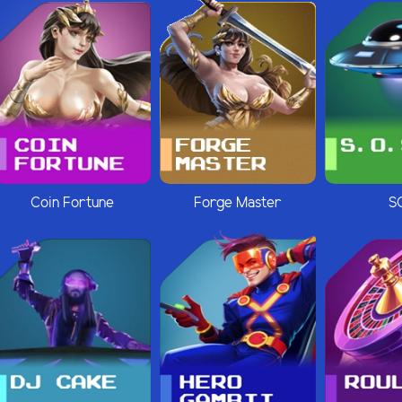
Coin Fortune
Forge Master
S