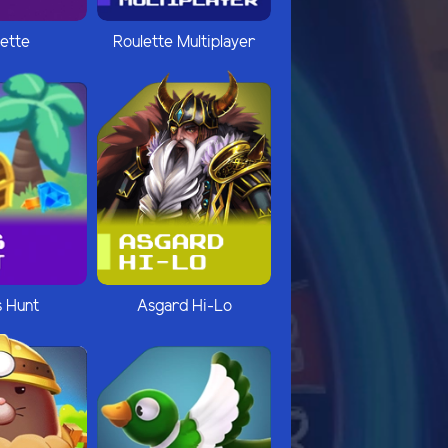
lette
Roulette Multiplayer
 Hunt
Asgard Hi-Lo