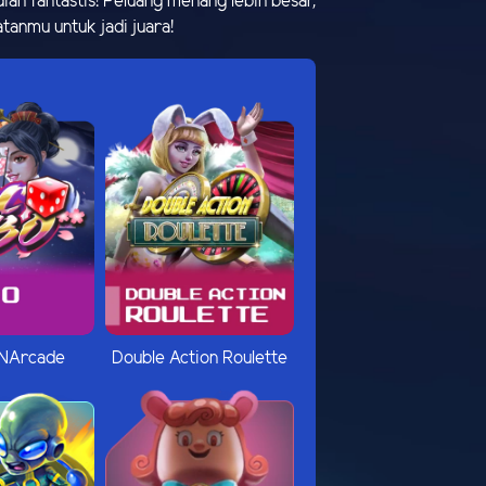
h fantastis! Peluang menang lebih besar,
anmu untuk jadi juara!
DNArcade
Double Action Roulette