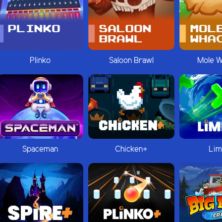
Plinko
Saloon Brawl
Mole 
Spaceman
Chicken+
Li