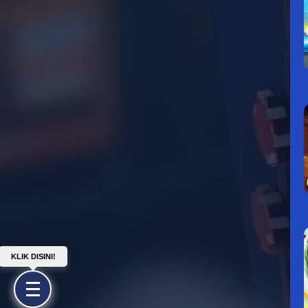
KLIK DISINI!