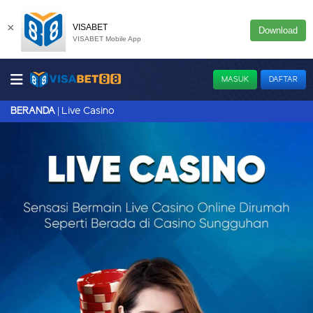
×
VISABET
Download
VISABET Mobile App
MASUK
DAFTAR
Live Casino
BERANDA