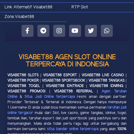
Link Alternatif Visabet88
RTP Slot
Zona Visabet88
VISABET88 AGEN SLOT ONLINE
TERPERCAYA DI INDONESIA
VISABET88 SLOTS | VISABET88 ESPORT | VISABET88 LIVE CASINO |
VISABET88 POKER | VISABET88 SPORTSBOOK | VISABET88 TANGKAS |
VISABET88 TOGEL | VISABET88 IDNTRADE | VISABET88 IDNRNG |
VISABET88 PROMOSI | VISABET88 REFERRAL |
Agen Taruhan
Online
&
Situs Judi Online terpercaya
resmi aman dengan partner
Provider Terbesar & Terkenal di indonesia. Dengan hanya mempunyai
1 Username ID anda sudah bisa memainkan semua permainan
taruhan judi
online tergacor
mulai dari Slot, live casino, game tangkas, idnlive, togel,
tembak ikan, taruhan esport dan judi sportbook yang pastinya seru dan
menyenangkan. Maka anda tidak perlu ragu lagi untuk bergabung dan
bermain bersama kami
situs bandar online terpercaya
yang akan
100%